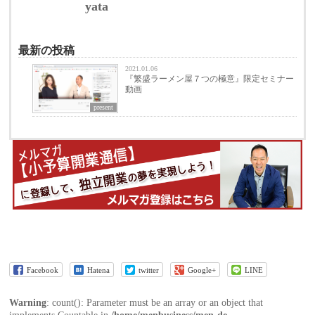
yata
最新の投稿
2021.01.06
『繁盛ラーメン屋７つの極意』限定セミナー
動画
present
Facebook
Hatena
twitter
Google+
LINE
Warning
: count(): Parameter must be an array or an object that