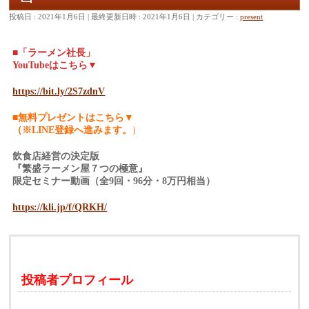
投稿日 : 2021年1月6日
最終更新日時 : 2021年1月6日
カテゴリー :
present
■「ラーメン社長」
YouTubeはこちら
▼
https://bit.ly/2S7zdnV
■無料プレゼントはこちら▼
（※LINE登録へ進みます。
）
飲食店経営の決定版
『繁盛ラーメン屋７つの極意』
限定セミナー動画（全9回・96分・8万円相当）
https://kli.jp/f/QRKH/
投稿者プロフィール