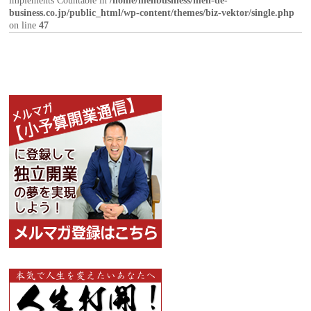
implements Countable in
/home/menbusiness/men-de-
business.co.jp/public_html/wp-content/themes/biz-vektor/single.php
on line
47